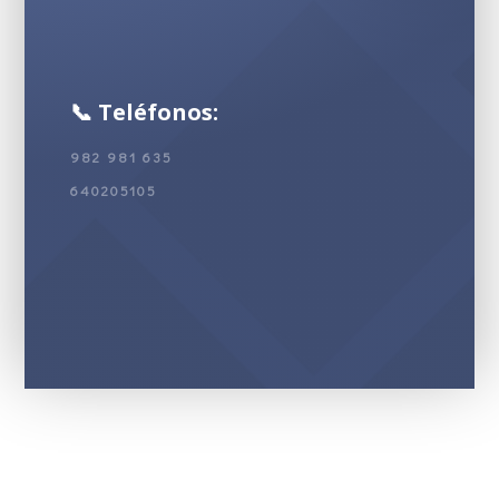
📞 Teléfonos:
982 981 635
640205105